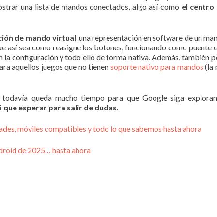
ostrar una lista de mandos conectados, algo así como
el centro
ción de mando virtual
, una representación en software de un mand
ue así sea como reasigne los botones, funcionando como puente en
on la configuración y todo ello de forma nativa. Además, también po
para aquellos juegos que no tienen
soporte nativo para mandos
(la 
 todavía queda mucho tiempo para que Google siga explorand
 que esperar para salir de dudas
.
ades, móviles compatibles y todo lo que sabemos hasta ahora
droid de 2025… hasta ahora