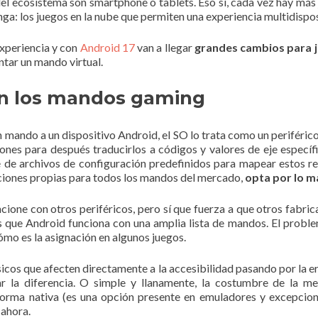
s del ecosistema son smartphone o tablets. Eso sí, cada vez hay má
anga: los juegos en la nube que permiten una experiencia multidispos
xperiencia y con
Android 17
van a llegar
grandes cambios para j
tar un mando virtual.
on los mandos gaming
 mando a un dispositivo Android, el SO lo trata como un periféric
ones para después traducirlos a códigos y valores de eje especí
de archivos de configuración predefinidos para mapear estos re
iones propias para todos los mandos del mercado,
opta por lo 
ione con otros periféricos, pero sí que fuerza a que otros fabri
s que Android funciona con una amplia lista de mandos. El probl
ómo es la asignación en algunos juegos.
icos que afecten directamente a la accesibilidad pasando por la e
 la diferencia. O simple y llanamente, la costumbre de la m
 forma nativa (es una opción presente en emuladores y excepcion
 ahora.