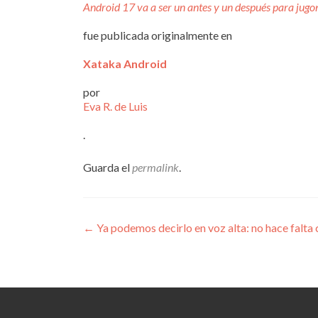
Android 17 va a ser un antes y un después para jugo
fue publicada originalmente en
Xataka Android
por
Eva R. de Luis
.
Guarda el
permalink
.
Navegación
←
Ya podemos decirlo en voz alta: no hace falta 
de
entradas