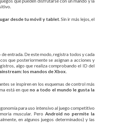
s juegos que pueden disfrutarse con un mando y la
itivo.
ugar desde tu móvil y tablet
. Sin ir más lejos, el
o de entrada. De este modo, registra todos y cada
ficos que posteriormente se asignan a acciones y
gistros, algo que realiza comprobando el ID del
mainstream: los mandos de Xbox
.
cantes se inspiren en los esquemas de control más
ema está en que
no a todo el mundo le gusta la
rgonomía para uso intensivo al juego competitivo
emoria muscular. Pero
Android no permite la
almente, en algunos juegos determinados) y las